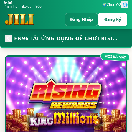
fn96
🌐
🌍
Chọn QG
Phân Tích Fikwot Fn960
Đăng Nhập
Đăng Ký
FN96 TẢI ỨNG DỤNG ĐỂ CHƠI RISING REWARDS KING MILLIONS
MỚI RA MẮT