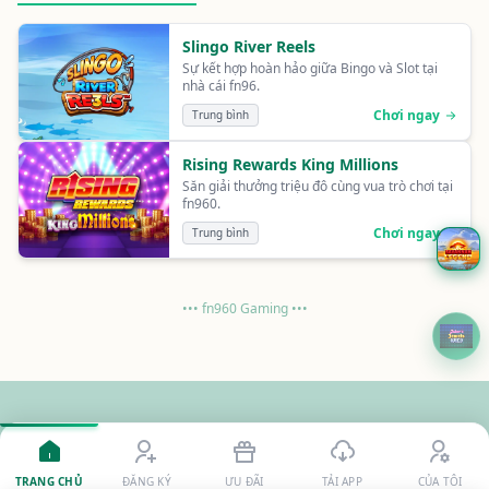
Slingo River Reels
Sự kết hợp hoàn hảo giữa Bingo và Slot tại
nhà cái fn96.
Chơi ngay
Trung bình
Rising Rewards King Millions
Săn giải thưởng triệu đô cùng vua trò chơi tại
fn960.
Chơi ngay
Trung bình
••• fn960 Gaming •••
TRANG CHỦ
ĐĂNG KÝ
ƯU ĐÃI
TẢI APP
CỦA TÔI