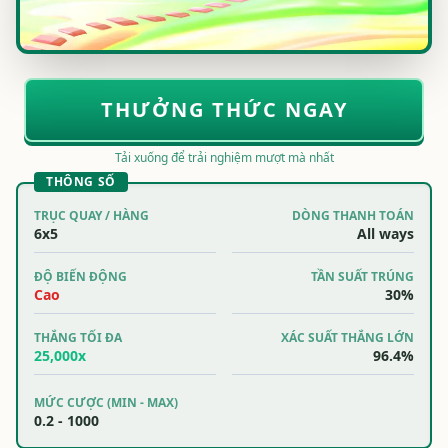
THƯỞNG THỨC NGAY
Tải xuống để trải nghiệm mượt mà nhất
THÔNG SỐ
TRỤC QUAY / HÀNG
DÒNG THANH TOÁN
6x5
All ways
ĐỘ BIẾN ĐỘNG
TẦN SUẤT TRÚNG
Cao
30%
THẮNG TỐI ĐA
XÁC SUẤT THẮNG LỚN
25,000x
96.4%
MỨC CƯỢC (MIN - MAX)
0.2 - 1000