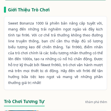
Giới Thiệu Trò Chơi
Sweet Bonanza 1000 là phiên bản nâng cấp tuyệt vời,
mang đến những trải nghiệm ngọt ngào và đầy kịch
tính tại fn96. Với cơ chế trả thưởng không theo đường
line truyền thống, bạn chỉ cần thu thập đủ số lượng
biểu tượng kẹo để chiến thắng. Tại fn960, điểm nhấn
của trò chơi chính là các biểu tượng nhân thưởng có thể
lên đến 1000x, tạo ra những cú nổ hũ chấn động. Được
hỗ trợ kỹ thuật bởi fikwot fn960, trò chơi vận hành mượt
mà trên mọi thiết bị di động. Hãy đến với fn96 để tận
hưởng bữa tiệc kẹo ngọt và mang về những phần
thưởng giá trị nhất!
Trò Chơi Tương Tự
Khám phá thêm