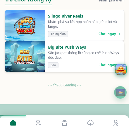
Khám phá thêm
Slingo River Reels
Khám phá sự kết hợp hoàn hảo giữa slot và
bingo.
Chơi ngay
Trung bình
Big Bite Push Ways
Săn Jackpot khổng lồ cùng cơ chế Push Ways
độc đáo.
Chơi ngay
Cao
••• fn960 Gaming •••