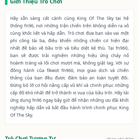
Giới Thiệu Trò Chơi
Hãy sẵn sàng cất cánh cùng King Of The Sky tại hệ
thống fn96, nơi những trận chiến trên không diễn ra vô
cùng khốc liệt và hấp dẫn. Trò chơi đưa bạn vào vai một
phi công tài ba, điều khiển những chiến cơ hiện đại
nhất để bảo vệ bầu trời và tiêu diệt kẻ thù. Tại fn960,
bạn sẽ được trải nghiệm những hiệu ứng cháy nổ
hoành tráng và lối chơi mượt mà, không giật lag. Với sự
đồng hành của fikwot fn960, mọi giao dịch và chiến
thắng của bạn đều được đảm bảo an toàn tuyệt đối.
Đừng bỏ lỡ cơ hội nâng cấp vũ khí và chinh phục những
cấp độ khó nhất để trở thành vị vua của bầu trời. Hãy tải
ứng dụng fn96 ngay bây giờ để nhận những ưu đãi khởi
nghiệp hấp dẫn và bắt đầu hành trình chinh phục King
Of The Sky.
Trò Chơi Tương Tự